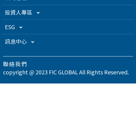
創辦人理念
精密電子
組織架構／經營團隊
投資人專區
關係企業
衛星應用
董監事名單
營運概況
ESG
得獎肯定
航海電子
功能性委員會
營運目標
總覽
訊息中心
急難救助
內部稽核
投資人服務
永續經營管理
下載專區
聯絡我們
智慧移動
公司規章
股東專欄
總覽
氣候變遷因應策略
最新消息
copyright @ 2023 FIC GLOBAL All Rights Reserved.
智慧城市
公司治理章程
財務資訊
永續管理組織架構
溫室氣體與能源管理
公司治理
問卷調查
智慧顯示
設置公司治理主管
財務月報
股務資訊
政策與宣言
TCFD氣候相關財務揭露
總覽
供應商永續管理
聯絡我們
漏洞掃描
資訊安全
財務季報
股務資訊下載
投資人關係活動
實踐聯合國永續發展目標
公司誠信經營與反貪腐
總覽
環境永續
隱私權政策
運作情形
財務年報
股利政策及股利分派
活動行事曆
重大性主題與利害關係人議合
總覽
友善職場