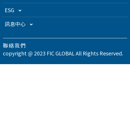
關係企業
衛星應用
董監事名單
營運概況
ESG
得獎肯定
航海電子
功能性委員會
營運目標
總覽
訊息中心
急難救助
內部稽核
投資人服務
永續經營管理
下載專區
聯絡我們
智慧移動
公司規章
股東專欄
總覽
氣候變遷因應策略
最新消息
copyright @ 2023 FIC GLOBAL All Rights Reserved.
智慧城市
公司治理章程
財務資訊
永續管理組織架構
溫室氣體與能源管理
公司治理
問卷調查
智慧顯示
設置公司治理主管
財務月報
股務資訊
政策與宣言
TCFD氣候相關財務揭露
總覽
供應商永續管理
聯絡我們
漏洞掃描
資訊安全
財務季報
股務資訊下載
投資人關係活動
實踐聯合國永續發展目標
公司誠信經營與反貪腐
總覽
環境永續
隱私權政策
運作情形
財務年報
股利政策及股利分派
活動行事曆
重大性主題與利害關係人議合
總覽
友善職場
重大訊息
大眾控股前十大股東名單
股東會
綠色產品
總覽
人權與社區參與