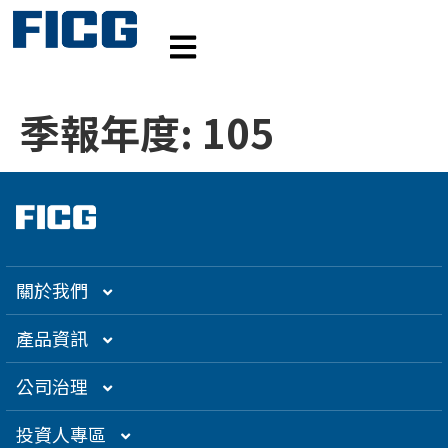
季報年度:
105
關於我們
集團介紹
產品資訊
企業大世紀
光通訊
公司治理
創辦人理念
精密電子
組織架構／經營團隊
投資人專區