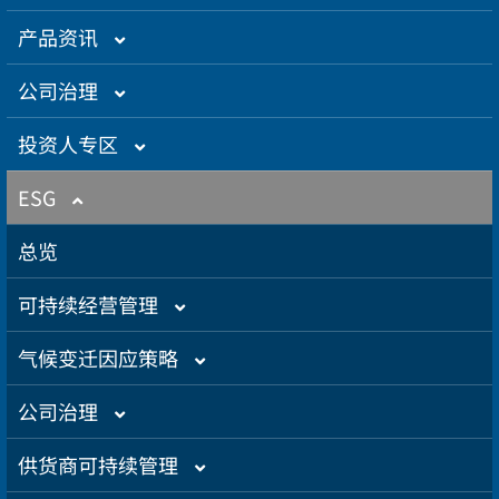
集团介绍
产品资讯
企业大世纪
光通信
公司治理
创办人理念
精密电子
组织架构／经营团队
投资人专区
关系企业
卫星应用
董监事名单
营运概况
ESG
得奖肯定
航海电子
功能性委员会
营运目标
总览
智慧城市
内部稽核
投资人服务
可持续经营管理
公司规章
股东专栏
总览
气候变迁因应策略
公司治理章程
财务资讯
可持续管理组织架构
总览
公司治理
设置公司治理主管
财务月报
股务资讯
政策与宣言
温室气体与能源管理
总览
供货商可持续管理