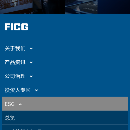
关于我们
集团介绍
产品资讯
企业大世纪
光通信
公司治理
创办人理念
精密电子
组织架构／经营团队
投资人专区
关系企业
卫星应用
董监事名单
营运概况
ESG
得奖肯定
航海电子
功能性委员会
营运目标
总览