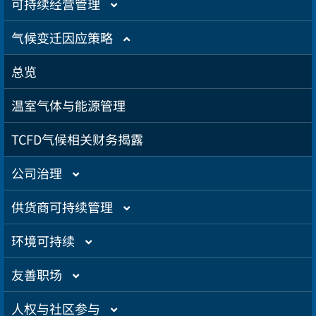
智慧城市
内部稽核
投资人服务
可持续经营管理
公司规章
股东专栏
总览
气候变迁因应策略
公司治理章程
财务资讯
可持续管理组织架构
总览
设置公司治理主管
财务月报
股务资讯
政策与宣言
温室气体与能源管理
资讯安全
财务季报
股务资讯下载
投资人关係活动
实践联合国可持续发展目标
TCFD气候相关财务揭露
运作情形
财务年报
股利政策及股利分派
活动行事曆
重大性主题与利害关係人议合
公司治理
重大讯息
大众控股前十大股东名单
法说会
总览
供货商可持续管理
法说会资讯
股东会
公司诚信经营与反贪腐
总览
环境可持续
总览
友善职场
绿色产品
总览
人权与社区参与