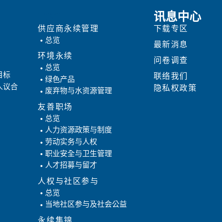
ESG
讯息中心
供应商永续管理
下载专区
总览
最新消息
环境永续
问卷调查
总览
目标
联络我们
绿色产品
人议合
隐私权政策
废弃物与水资源管理
友善职场
总览
人力资源政策与制度
劳动实务与人权
职业安全与卫生管理
人才招募与留才
人权与社区参与
总览
当地社区参与及社会公益
永续集锦