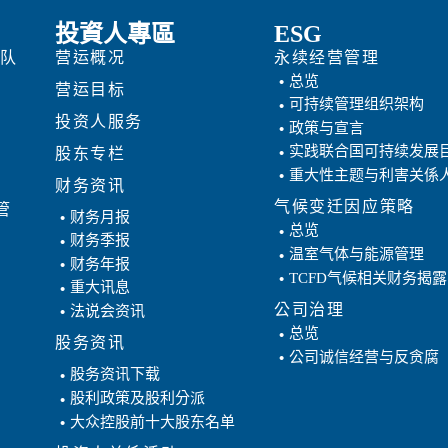
投資人專區
ESG
团队
营运概况
永续经营管理
总览
营运目标
可持续管理组织架构
投资人服务
政策与宣言
实践联合国可持续发展
股东专栏
重大性主题与利害关係
财务资讯
气候变迁因应策略
管
财务月报
总览
财务季报
温室气体与能源管理
财务年报
TCFD气候相关财务揭露
重大讯息
公司治理
法说会资讯
总览
股务资讯
公司诚信经营与反贪腐
股务资讯下载
股利政策及股利分派
大众控股前十大股东名单