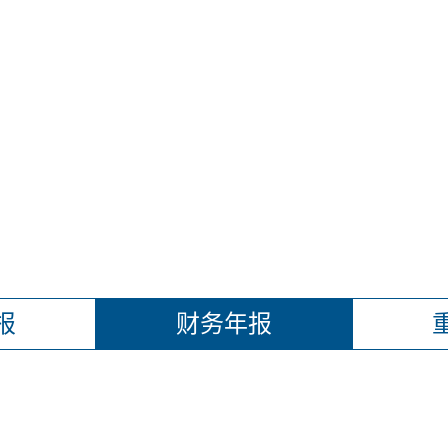
报
财务年报