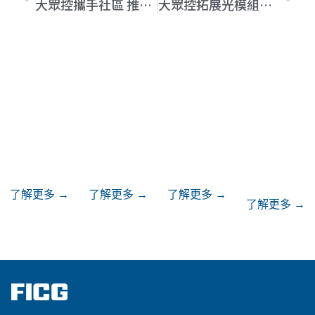
大眾控攜手社區 推動永續點亮孩子未來
大眾控拓展光模組業務佈局 以光速驅動創新
投資人專
關於我們
公司治理
ESG
區
了解更多 →
了解更多 →
了解更多 →
了解更多 →