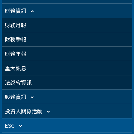
智慧城市
公司治理章程
財務資訊
智慧顯示
設置公司治理主管
財務月報
漏洞掃描
資訊安全
財務季報
運作情形
財務年報
重大訊息
法說會資訊
股務資訊
股務資訊下載
投資人關係活動
股利政策及股利分派
活動行事曆
ESG