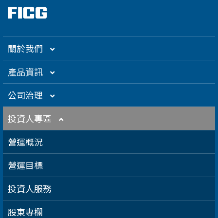
關於我們
集團介紹
產品資訊
企業大世紀
光通訊
公司治理
創辦人理念
精密電子
組織架構／經營團隊
投資人專區
關係企業
衛星應用
董監事名單
營運概況
得獎肯定
航海電子
功能性委員會
營運目標
急難救助
內部稽核
投資人服務
智慧移動
公司規章
股東專欄