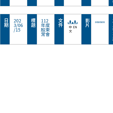
日
標
文
影
202
112
期
題
件
片
3/06
年度
中
EN
/15
股東
文
常會
關於我們
了解更多 →