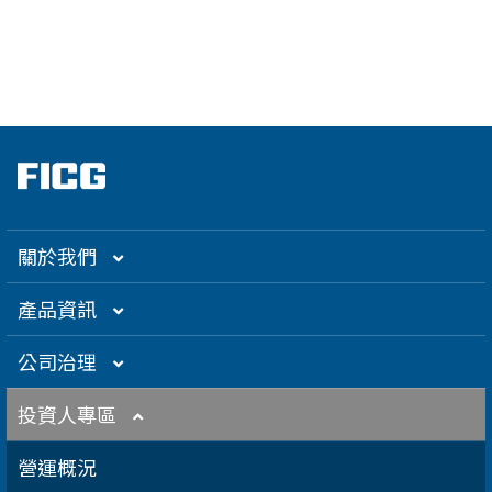
關於我們
集團介紹
產品資訊
企業大世紀
光通訊
公司治理
創辦人理念
精密電子
組織架構／經營團隊
投資人專區
關係企業
衛星應用
董監事名單
營運概況