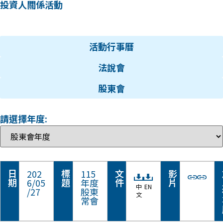
投資人關係活動
活動行事曆
法說會
股東會
請選擇年度:
日
標
文
影
202
115
期
題
件
片
6/05
年度
中
EN
/27
股東
文
常會