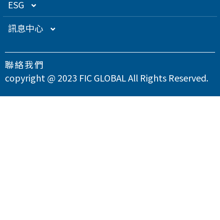
ESG
總覽
訊息中心
永續經營管理
下載專區
聯絡我們
總覽
氣候變遷因應策略
最新消息
copyright @ 2023 FIC GLOBAL All Rights Reserved.
永續管理組織架構
溫室氣體與能源管理
公司治理
問卷調查
政策與宣言
TCFD氣候相關財務揭露
總覽
供應商永續管理
聯絡我們
實踐聯合國永續發展目標
公司誠信經營與反貪腐
總覽
環境永續
隱私權政策
重大性主題與利害關係人議合
總覽
友善職場
綠色產品
總覽
人權與社區參與
廢棄物與水資源管理
職場多元政策
總覽
永續集錦