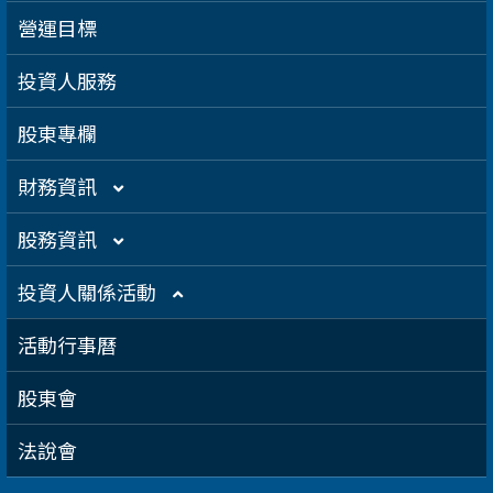
得獎肯定
航海電子
功能性委員會
營運目標
急難救助
內部稽核
投資人服務
智慧移動
公司規章
股東專欄
智慧城市
公司治理章程
財務資訊
智慧顯示
設置公司治理主管
財務月報
股務資訊
漏洞掃描
資訊安全
財務季報
股務資訊下載
投資人關係活動
運作情形
財務年報
股利政策及股利分派
活動行事曆
重大訊息
大眾控股前十大股東名單
股東會
法說會資訊
法說會