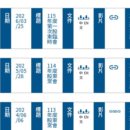
日
標
文
影
202
115
期
題
件
片
6/03
年度
中
EN
/25
第一
文
次股
東臨
時會
日
標
文
影
202
114
期
題
件
片
5/05
年度
中
EN
/28
股東
文
常會
日
標
文
影
202
113
期
題
件
片
4/06
年度
中
EN
/06
股東
文
常會