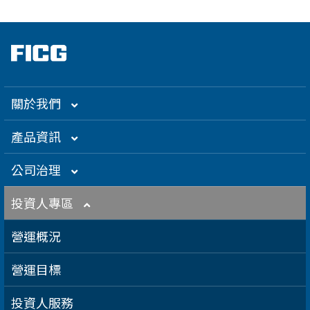
關於我們
集團介紹
產品資訊
企業大世紀
光通訊
公司治理
創辦人理念
精密電子
組織架構／經營團隊
投資人專區
關係企業
衛星應用
董監事名單
營運概況
得獎肯定
航海電子
功能性委員會
營運目標
急難救助
內部稽核
投資人服務