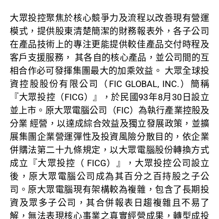
大眾投控聚焦於核心競爭力及流程以改善現有營運
模式
，提供股東清楚簡潔的財務報表外，各子公司
在產品技術上的專注更能提供較佳產品交付時程及
客戶支援服務， 其各自的核心產品，並公司間的互
相合作必可發揮集團最大的加乘效益。 大眾全球投
資控股股份有限公司（FIC GLOBAL, INC.）簡稱
『大眾投控（FICG）』，於民國93年8月30日設立
並上市。原大眾電腦公司（FIC）為執行產業控股及
分業 經營，以達成綜合效益及獨立發展政策，並擴
展集團企業營運彈性及投資風險分散目的，依企業
併購法第二十九條規定，以大眾電腦股份轉換方式
成立『大眾投控（ FICG）』，大眾投控公司設立
後，原大眾電腦公司成為其百分之百持股之子公
司。原大眾電腦現有架構較為複雜，包含了長期投
資及眾多子公司，其合併報表日趨複雜且不易了
解，無法表現核心事業之真實經營成果，轉型成投