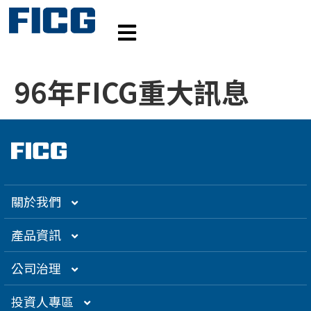
96年FICG重大訊息
關於我們
集團介紹
產品資訊
企業大世紀
光通訊
公司治理
創辦人理念
精密電子
組織架構／經營團隊
投資人專區