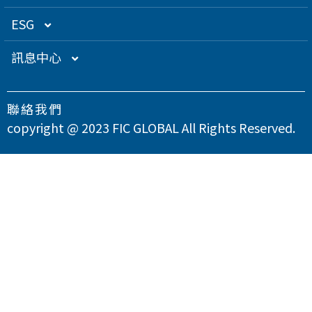
關係企業
衛星應用
董監事名單
營運概況
ESG
得獎肯定
航海電子
功能性委員會
營運目標
總覽
訊息中心
急難救助
內部稽核
投資人服務
永續經營管理
下載專區
聯絡我們
智慧移動
公司規章
股東專欄
總覽
氣候變遷因應策略
最新消息
copyright @ 2023 FIC GLOBAL All Rights Reserved.
智慧城市
公司治理章程
財務資訊
永續管理組織架構
溫室氣體與能源管理
公司治理
問卷調查
智慧顯示
設置公司治理主管
財務月報
股務資訊
政策與宣言
TCFD氣候相關財務揭露
總覽
供應商永續管理
聯絡我們
漏洞掃描
資訊安全
財務季報
股務資訊下載
投資人關係活動
實踐聯合國永續發展目標
公司誠信經營與反貪腐
總覽
環境永續
隱私權政策
運作情形
財務年報
股利政策及股利分派
活動行事曆
重大性主題與利害關係人議合
總覽
友善職場
重大訊息
大眾控股前十大股東名單
股東會
綠色產品
總覽
人權與社區參與