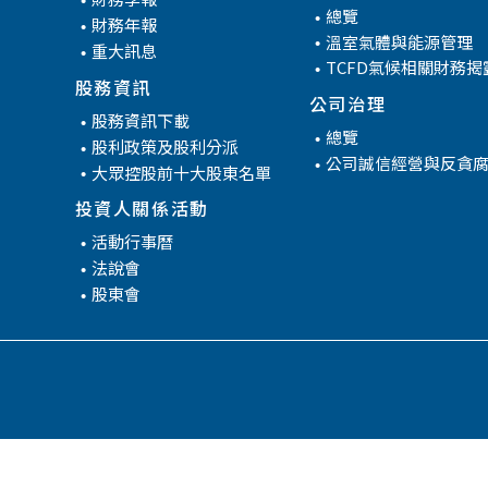
管
總覽
財務年報
溫室氣體與能源管理
重大訊息
TCFD氣候相關財務揭
股務資訊
公司治理
股務資訊下載
總覽
股利政策及股利分派
公司誠信經營與反貪
大眾控股前十大股東名單
投資人關係活動
活動行事曆
法說會
股東會