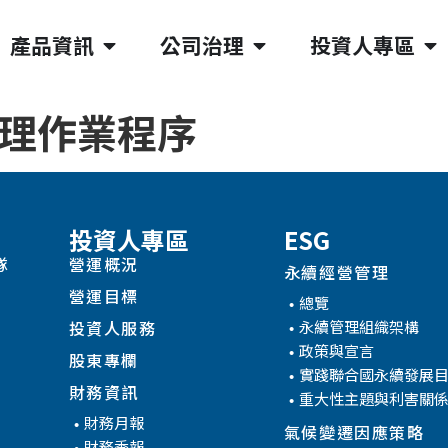
產品資訊
公司治理
投資人專區
處理作業程序
投資人專區
ESG
隊
營運概況
永續經營管理
營運目標
總覽
永續管理組織架構
投資人服務
政策與宣言
股東專欄
實踐聯合國永續發展
財務資訊
重大性主題與利害關
財務月報
氣候變遷因應策略
財務季報