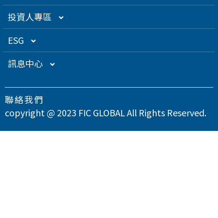
創辦人理念
精密電子
組織架構／經營團隊
投資人專區
關係企業
衛星應用
董監事名單
營運概況
ESG
得獎肯定
航海電子
功能性委員會
營運目標
總覽
訊息中心
急難救助
內部稽核
投資人服務
永續經營管理
下載專區
聯絡我們
智慧移動
公司規章
股東專欄
總覽
氣候變遷因應策略
最新消息
copyright @ 2023 FIC GLOBAL All Rights Reserved.
智慧城市
公司治理章程
財務資訊
永續管理組織架構
溫室氣體與能源管理
公司治理
問卷調查
智慧顯示
設置公司治理主管
財務月報
股務資訊
政策與宣言
TCFD氣候相關財務揭露
總覽
供應商永續管理
聯絡我們
漏洞掃描
資訊安全
財務季報
股務資訊下載
投資人關係活動
實踐聯合國永續發展目標
公司誠信經營與反貪腐
總覽
環境永續
隱私權政策
運作情形
財務年報
股利政策及股利分派
活動行事曆
重大性主題與利害關係人議合
總覽
友善職場