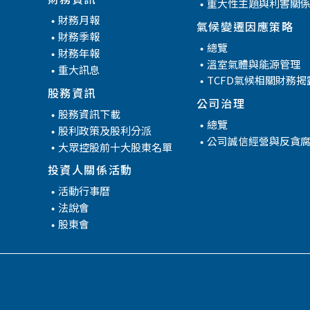
重大性主題與利害關
財務月報
氣候變遷因應策略
財務季報
管
總覽
財務年報
溫室氣體與能源管理
重大訊息
TCFD氣候相關財務揭
股務資訊
公司治理
股務資訊下載
總覽
股利政策及股利分派
公司誠信經營與反貪
大眾控股前十大股東名單
投資人關係活動
活動行事曆
法說會
股東會