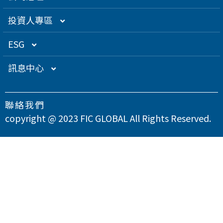
創辦人理念
精密電子
組織架構／經營團隊
投資人專區
關係企業
衛星應用
董監事名單
營運概況
ESG
得獎肯定
航海電子
功能性委員會
營運目標
總覽
訊息中心
急難救助
內部稽核
投資人服務
永續經營管理
下載專區
聯絡我們
智慧移動
公司規章
股東專欄
總覽
氣候變遷因應策略
最新消息
copyright @ 2023 FIC GLOBAL All Rights Reserved.
智慧城市
公司治理章程
財務資訊
永續管理組織架構
溫室氣體與能源管理
公司治理
問卷調查
智慧顯示
設置公司治理主管
財務月報
股務資訊
政策與宣言
TCFD氣候相關財務揭露
總覽
供應商永續管理
聯絡我們
漏洞掃描
資訊安全
財務季報
股務資訊下載
投資人關係活動
實踐聯合國永續發展目標
公司誠信經營與反貪腐
總覽
環境永續
隱私權政策
運作情形
財務年報
股利政策及股利分派
活動行事曆
重大性主題與利害關係人議合
總覽
友善職場