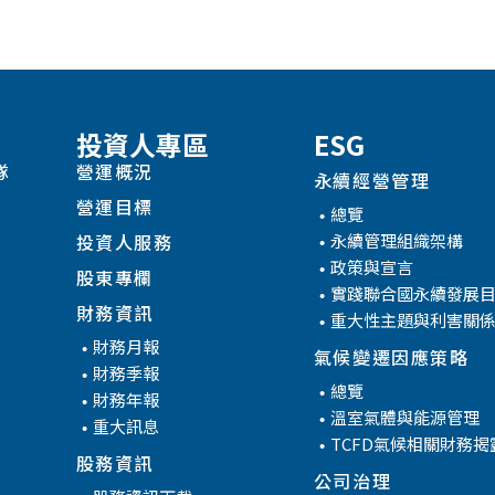
投資人專區
ESG
隊
營運概況
永續經營管理
營運目標
總覽
永續管理組織架構
投資人服務
政策與宣言
股東專欄
實踐聯合國永續發展
財務資訊
重大性主題與利害關
財務月報
氣候變遷因應策略
財務季報
管
總覽
財務年報
溫室氣體與能源管理
重大訊息
TCFD氣候相關財務揭
股務資訊
公司治理