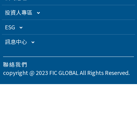
創辦人理念
精密電子
組織架構／經營團隊
投資人專區
關係企業
衛星應用
董監事名單
營運概況
ESG
得獎肯定
航海電子
功能性委員會
營運目標
總覽
訊息中心
急難救助
內部稽核
投資人服務
永續經營管理
下載專區
聯絡我們
智慧移動
公司規章
股東專欄
總覽
氣候變遷因應策略
最新消息
copyright @ 2023 FIC GLOBAL All Rights Reserved.
智慧城市
公司治理章程
財務資訊
永續管理組織架構
溫室氣體與能源管理
公司治理
問卷調查
智慧顯示
設置公司治理主管
財務月報
股務資訊
政策與宣言
TCFD氣候相關財務揭露
總覽
供應商永續管理
聯絡我們
漏洞掃描
資訊安全
財務季報
股務資訊下載
投資人關係活動
實踐聯合國永續發展目標
公司誠信經營與反貪腐
總覽
環境永續
隱私權政策
運作情形
財務年報
股利政策及股利分派
活動行事曆
重大性主題與利害關係人議合
總覽
友善職場