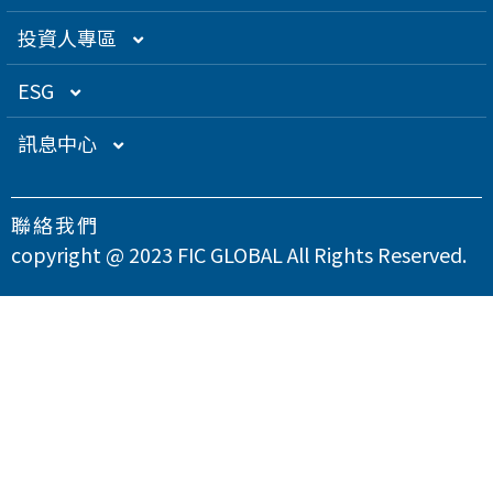
創辦人理念
精密電子
組織架構／經營團隊
投資人專區
關係企業
衛星應用
董監事名單
營運概況
ESG
得獎肯定
航海電子
功能性委員會
營運目標
總覽
訊息中心
急難救助
內部稽核
投資人服務
永續經營管理
下載專區
聯絡我們
智慧移動
公司規章
股東專欄
總覽
氣候變遷因應策略
最新消息
copyright @ 2023 FIC GLOBAL All Rights Reserved.
智慧城市
公司治理章程
財務資訊
永續管理組織架構
溫室氣體與能源管理
公司治理
問卷調查
智慧顯示
設置公司治理主管
財務月報
股務資訊
政策與宣言
TCFD氣候相關財務揭露
總覽
供應商永續管理
聯絡我們
漏洞掃描
資訊安全
財務季報
股務資訊下載
投資人關係活動
實踐聯合國永續發展目標
公司誠信經營與反貪腐
總覽
環境永續
隱私權政策
運作情形
財務年報
股利政策及股利分派
活動行事曆
重大性主題與利害關係人議合
總覽
友善職場