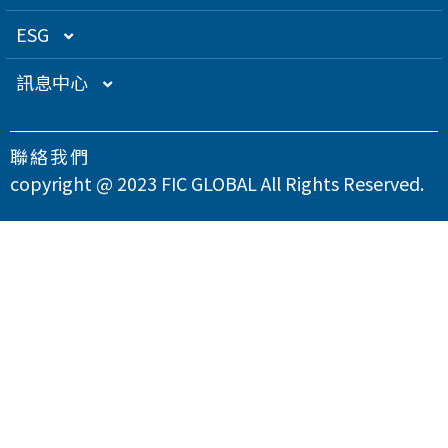
關係企業
衛星應用
董監事名單
營運概況
ESG
得獎肯定
航海電子
功能性委員會
營運目標
總覽
訊息中心
急難救助
內部稽核
投資人服務
永續經營管理
下載專區
聯絡我們
智慧移動
公司規章
股東專欄
總覽
氣候變遷因應策略
最新消息
copyright @ 2023 FIC GLOBAL All Rights Reserved.
智慧城市
公司治理章程
財務資訊
永續管理組織架構
溫室氣體與能源管理
公司治理
問卷調查
智慧顯示
設置公司治理主管
財務月報
股務資訊
政策與宣言
TCFD氣候相關財務揭露
總覽
供應商永續管理
聯絡我們
漏洞掃描
資訊安全
財務季報
股務資訊下載
投資人關係活動
實踐聯合國永續發展目標
公司誠信經營與反貪腐
總覽
環境永續
隱私權政策
運作情形
財務年報
股利政策及股利分派
活動行事曆
重大性主題與利害關係人議合
總覽
友善職場
重大訊息
大眾控股前十大股東名單
股東會
綠色產品
總覽
人權與社區參與