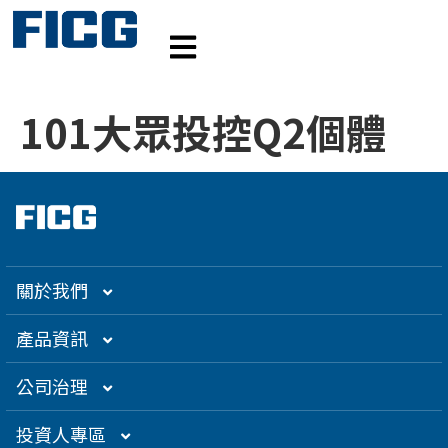
101大眾投控Q2個體
關於我們
集團介紹
產品資訊
企業大世紀
光通訊
公司治理
創辦人理念
精密電子
組織架構／經營團隊
投資人專區