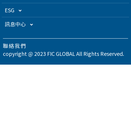
關係企業
衛星應用
董監事名單
營運概況
ESG
得獎肯定
航海電子
功能性委員會
營運目標
總覽
訊息中心
急難救助
內部稽核
投資人服務
永續經營管理
下載專區
聯絡我們
智慧移動
公司規章
股東專欄
總覽
氣候變遷因應策略
最新消息
copyright @ 2023 FIC GLOBAL All Rights Reserved.
智慧城市
公司治理章程
財務資訊
永續管理組織架構
溫室氣體與能源管理
公司治理
問卷調查
智慧顯示
設置公司治理主管
財務月報
股務資訊
政策與宣言
TCFD氣候相關財務揭露
總覽
供應商永續管理
聯絡我們
漏洞掃描
資訊安全
財務季報
股務資訊下載
投資人關係活動
實踐聯合國永續發展目標
公司誠信經營與反貪腐
總覽
環境永續
隱私權政策
運作情形
財務年報
股利政策及股利分派
活動行事曆
重大性主題與利害關係人議合
總覽
友善職場
重大訊息
大眾控股前十大股東名單
股東會
綠色產品
總覽
人權與社區參與