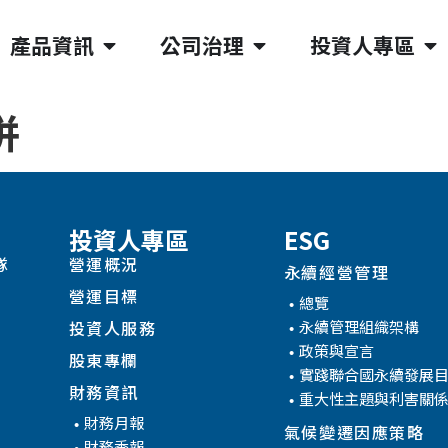
產品資訊
公司治理
投資人專區
併
投資人專區
ESG
隊
營運概況
永續經營管理
營運目標
總覽
永續管理組織架構
投資人服務
政策與宣言
股東專欄
實踐聯合國永續發展
財務資訊
重大性主題與利害關
財務月報
氣候變遷因應策略
財務季報