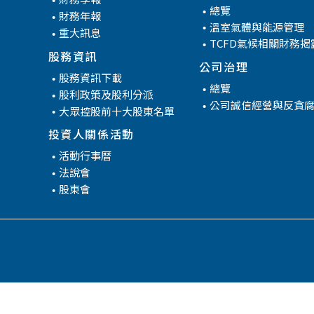
管
總覽
財務年報
溫室氣體與能源管理
重大訊息
TCFD氣候相關財務揭
股務資訊
公司治理
股務資訊下載
總覽
股利政策及股利分派
公司誠信經營與反貪
大眾控股前十大股東名單
投資人關係活動
活動行事曆
法說會
股東會