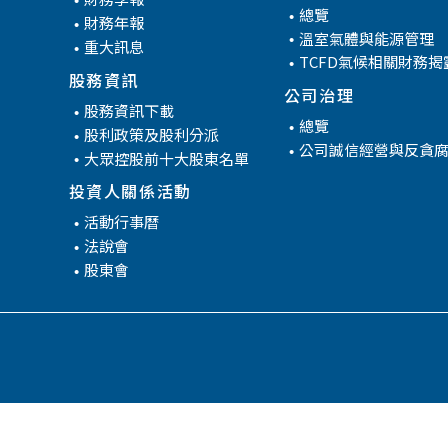
管
總覽
財務年報
溫室氣體與能源管理
重大訊息
TCFD氣候相關財務揭
股務資訊
公司治理
股務資訊下載
總覽
股利政策及股利分派
公司誠信經營與反貪
大眾控股前十大股東名單
投資人關係活動
活動行事曆
法說會
股東會