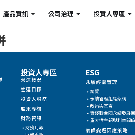
產品資訊
公司治理
投資人專區
併
投資人專區
ESG
隊
營運概況
永續經營管理
營運目標
總覽
永續管理組織架構
投資人服務
政策與宣言
股東專欄
實踐聯合國永續發展
財務資訊
重大性主題與利害關
財務月報
氣候變遷因應策略
財務季報