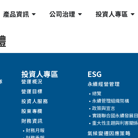
產品資訊
公司治理
投資人專區
體
投資人專區
ESG
隊
營運概況
永續經營管理
營運目標
總覽
永續管理組織架構
投資人服務
政策與宣言
股東專欄
實踐聯合國永續發展
財務資訊
重大性主題與利害關
財務月報
氣候變遷因應策略
財務季報