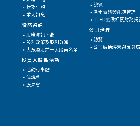
管
總覽
財務年報
溫室氣體與能源管理
重大訊息
TCFD氣候相關財務揭
股務資訊
公司治理
股務資訊下載
總覽
股利政策及股利分派
公司誠信經營與反貪
大眾控股前十大股東名單
投資人關係活動
活動行事曆
法說會
股東會