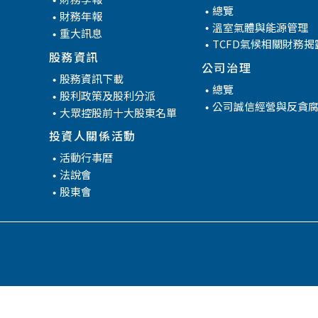
管
總覽
財務年報
溫室氣體與能源管理
重大訊息
TCFD氣候相關財務揭
股務資訊
公司治理
股務資訊下載
總覽
股利政策及股利分派
公司誠信經營與反貪
大眾控股前十大股東名單
投資人關係活動
活動行事曆
法說會
股東會