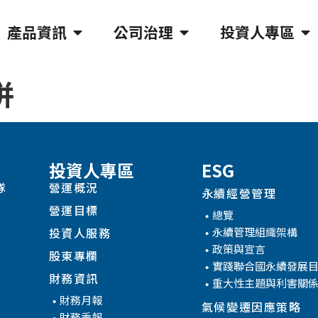
產品資訊
公司治理
投資人專區
併
投資人專區
ESG
隊
營運概況
永續經營管理
營運目標
總覽
永續管理組織架構
投資人服務
政策與宣言
股東專欄
實踐聯合國永續發展
財務資訊
重大性主題與利害關
財務月報
氣候變遷因應策略
財務季報