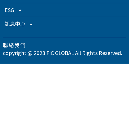
關係企業
衛星應用
董監事名單
營運概況
ESG
得獎肯定
航海電子
功能性委員會
營運目標
總覽
訊息中心
急難救助
內部稽核
投資人服務
永續經營管理
下載專區
聯絡我們
智慧移動
公司規章
股東專欄
總覽
氣候變遷因應策略
最新消息
copyright @ 2023 FIC GLOBAL All Rights Reserved.
智慧城市
公司治理章程
財務資訊
永續管理組織架構
溫室氣體與能源管理
公司治理
問卷調查
智慧顯示
設置公司治理主管
財務月報
股務資訊
政策與宣言
TCFD氣候相關財務揭露
總覽
供應商永續管理
聯絡我們
漏洞掃描
資訊安全
財務季報
股務資訊下載
投資人關係活動
實踐聯合國永續發展目標
公司誠信經營與反貪腐
總覽
環境永續
隱私權政策
運作情形
財務年報
股利政策及股利分派
活動行事曆
重大性主題與利害關係人議合
總覽
友善職場
重大訊息
大眾控股前十大股東名單
股東會
綠色產品
總覽
人權與社區參與