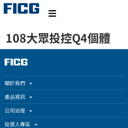
108大眾投控Q4個體
關於我們
集團介紹
產品資訊
企業大世紀
光通訊
公司治理
創辦人理念
精密電子
組織架構／經營團隊
投資人專區