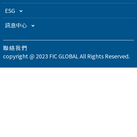
關係企業
衛星應用
董監事名單
營運概況
ESG
得獎肯定
航海電子
功能性委員會
營運目標
總覽
訊息中心
急難救助
內部稽核
投資人服務
永續經營管理
下載專區
聯絡我們
智慧移動
公司規章
股東專欄
總覽
氣候變遷因應策略
最新消息
copyright @ 2023 FIC GLOBAL All Rights Reserved.
智慧城市
公司治理章程
財務資訊
永續管理組織架構
溫室氣體與能源管理
公司治理
問卷調查
智慧顯示
設置公司治理主管
財務月報
股務資訊
政策與宣言
TCFD氣候相關財務揭露
總覽
供應商永續管理
聯絡我們
漏洞掃描
資訊安全
財務季報
股務資訊下載
投資人關係活動
實踐聯合國永續發展目標
公司誠信經營與反貪腐
總覽
環境永續
隱私權政策
運作情形
財務年報
股利政策及股利分派
活動行事曆
重大性主題與利害關係人議合
總覽
友善職場
重大訊息
大眾控股前十大股東名單
股東會
綠色產品
總覽
人權與社區參與