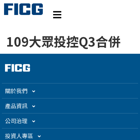
109大眾投控Q3合併
關於我們
集團介紹
產品資訊
企業大世紀
光通訊
公司治理
創辦人理念
精密電子
組織架構／經營團隊
投資人專區