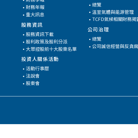
管
總覽
財務年報
溫室氣體與能源管理
重大訊息
TCFD氣候相關財務揭
股務資訊
公司治理
股務資訊下載
總覽
股利政策及股利分派
公司誠信經營與反貪
大眾控股前十大股東名單
投資人關係活動
活動行事曆
法說會
股東會