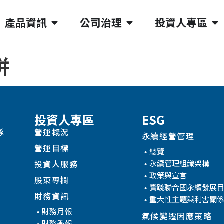
產品資訊
公司治理
投資人專區
併
投資人專區
ESG
隊
營運概況
永續經營管理
營運目標
總覽
永續管理組織架構
投資人服務
政策與宣言
股東專欄
實踐聯合國永續發展
財務資訊
重大性主題與利害關
財務月報
氣候變遷因應策略
財務季報