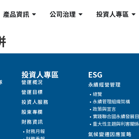
產品資訊
公司治理
投資人專區
併
投資人專區
ESG
隊
營運概況
永續經營管理
營運目標
總覽
永續管理組織架構
投資人服務
政策與宣言
股東專欄
實踐聯合國永續發展
財務資訊
重大性主題與利害關
財務月報
氣候變遷因應策略
財務季報