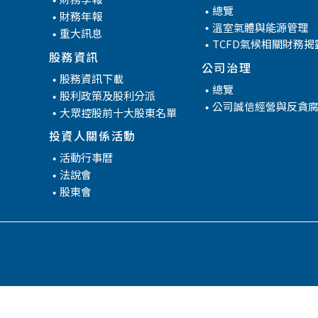
管
總覽
財務年報
溫室氣體與能源管理
重大訊息
TCFD氣候相關財務揭
股務資訊
公司治理
股務資訊下載
總覽
股利政策及股利分派
公司誠信經營與反貪
大眾控股前十大股東名單
投資人關係活動
活動行事曆
法說會
股東會