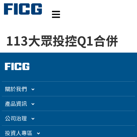
113大眾投控Q1合併
關於我們
集團介紹
產品資訊
企業大世紀
光通訊
公司治理
創辦人理念
精密電子
組織架構／經營團隊
投資人專區