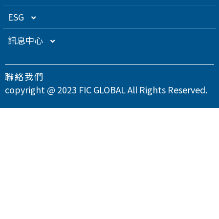
關係企業
衛星應用
董監事名單
營運概況
ESG
得獎肯定
航海電子
功能性委員會
營運目標
總覽
訊息中心
急難救助
內部稽核
投資人服務
永續經營管理
下載專區
聯絡我們
智慧移動
公司規章
股東專欄
總覽
氣候變遷因應策略
最新消息
copyright @ 2023 FIC GLOBAL All Rights Reserved.
智慧城市
公司治理章程
財務資訊
永續管理組織架構
溫室氣體與能源管理
公司治理
問卷調查
智慧顯示
設置公司治理主管
財務月報
股務資訊
政策與宣言
TCFD氣候相關財務揭露
總覽
供應商永續管理
聯絡我們
漏洞掃描
資訊安全
財務季報
股務資訊下載
投資人關係活動
實踐聯合國永續發展目標
公司誠信經營與反貪腐
總覽
環境永續
隱私權政策
運作情形
財務年報
股利政策及股利分派
活動行事曆
重大性主題與利害關係人議合
總覽
友善職場
重大訊息
大眾控股前十大股東名單
股東會
綠色產品
總覽
人權與社區參與