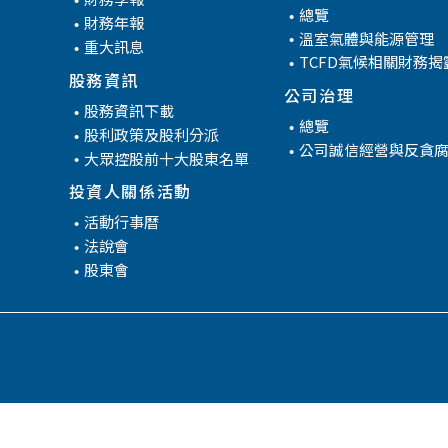
管
總覽
財務年報
溫室氣體與能源管理
重大訊息
TCFD氣候相關財務揭
股務資訊
公司治理
股務資訊下載
總覽
股利政策及股利分派
公司誠信經營與反貪
大眾控股前十大股東名單
投資人關係活動
活動行事曆
法說會
股東會