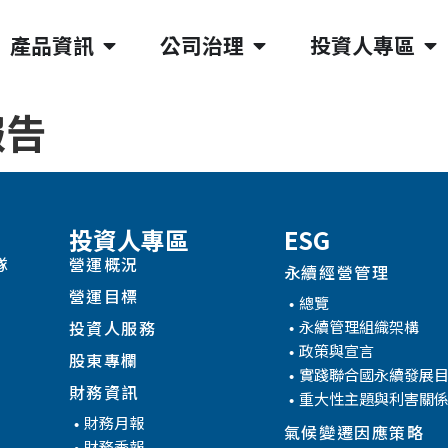
產品資訊
公司治理
投資人專區
報告
投資人專區
ESG
隊
營運概況
永續經營管理
營運目標
總覽
永續管理組織架構
投資人服務
政策與宣言
股東專欄
實踐聯合國永續發展
財務資訊
重大性主題與利害關
財務月報
氣候變遷因應策略
財務季報