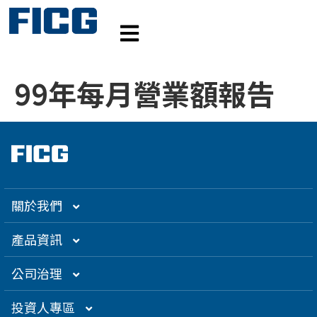
99年每月營業額報告
關於我們
集團介紹
產品資訊
企業大世紀
光通訊
公司治理
創辦人理念
精密電子
組織架構／經營團隊
投資人專區