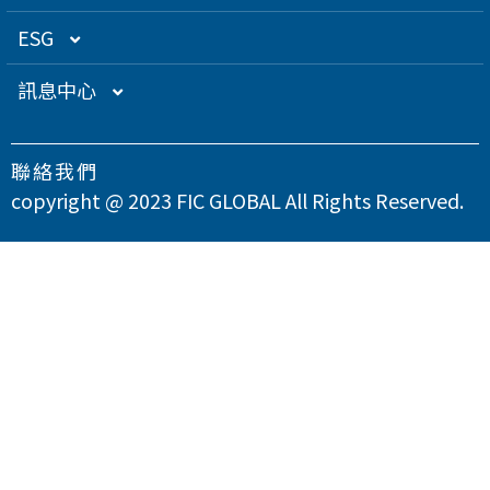
關係企業
衛星應用
董監事名單
營運概況
ESG
得獎肯定
航海電子
功能性委員會
營運目標
總覽
訊息中心
急難救助
內部稽核
投資人服務
永續經營管理
下載專區
聯絡我們
智慧移動
公司規章
股東專欄
總覽
氣候變遷因應策略
最新消息
copyright @ 2023 FIC GLOBAL All Rights Reserved.
智慧城市
公司治理章程
財務資訊
永續管理組織架構
溫室氣體與能源管理
公司治理
問卷調查
智慧顯示
設置公司治理主管
財務月報
股務資訊
政策與宣言
TCFD氣候相關財務揭露
總覽
供應商永續管理
聯絡我們
漏洞掃描
資訊安全
財務季報
股務資訊下載
投資人關係活動
實踐聯合國永續發展目標
公司誠信經營與反貪腐
總覽
環境永續
隱私權政策
運作情形
財務年報
股利政策及股利分派
活動行事曆
重大性主題與利害關係人議合
總覽
友善職場
重大訊息
大眾控股前十大股東名單
股東會
綠色產品
總覽
人權與社區參與