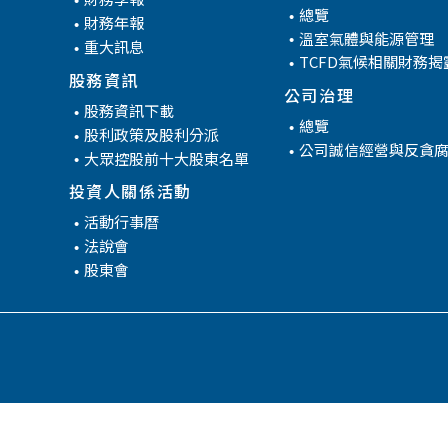
管
總覽
財務年報
溫室氣體與能源管理
重大訊息
TCFD氣候相關財務揭
股務資訊
公司治理
股務資訊下載
總覽
股利政策及股利分派
公司誠信經營與反貪
大眾控股前十大股東名單
投資人關係活動
活動行事曆
法說會
股東會