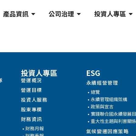
產品資訊
公司治理
投資人專區
投資人專區
ESG
隊
營運概況
永續經營管理
營運目標
總覽
永續管理組織架構
投資人服務
政策與宣言
股東專欄
實踐聯合國永續發展
財務資訊
重大性主題與利害關
財務月報
氣候變遷因應策略
財務季報