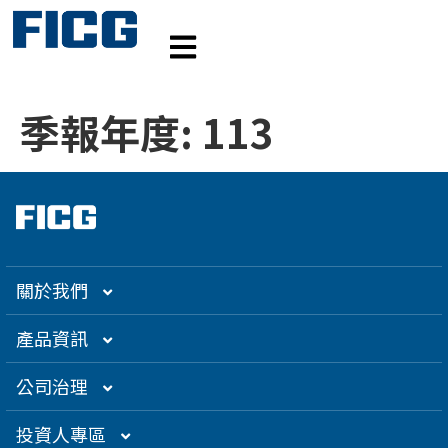
季報年度:
113
關於我們
集團介紹
產品資訊
企業大世紀
光通訊
公司治理
創辦人理念
精密電子
組織架構／經營團隊
投資人專區