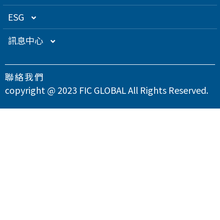
關係企業
衛星應用
董監事名單
營運概況
ESG
得獎肯定
航海電子
功能性委員會
營運目標
總覽
訊息中心
急難救助
內部稽核
投資人服務
永續經營管理
下載專區
聯絡我們
智慧移動
公司規章
股東專欄
總覽
氣候變遷因應策略
最新消息
copyright @ 2023 FIC GLOBAL All Rights Reserved.
智慧城市
公司治理章程
財務資訊
永續管理組織架構
溫室氣體與能源管理
公司治理
問卷調查
智慧顯示
設置公司治理主管
財務月報
股務資訊
政策與宣言
TCFD氣候相關財務揭露
總覽
供應商永續管理
聯絡我們
漏洞掃描
資訊安全
財務季報
股務資訊下載
投資人關係活動
實踐聯合國永續發展目標
公司誠信經營與反貪腐
總覽
環境永續
隱私權政策
運作情形
財務年報
股利政策及股利分派
活動行事曆
重大性主題與利害關係人議合
總覽
友善職場
重大訊息
大眾控股前十大股東名單
股東會
綠色產品
總覽
人權與社區參與