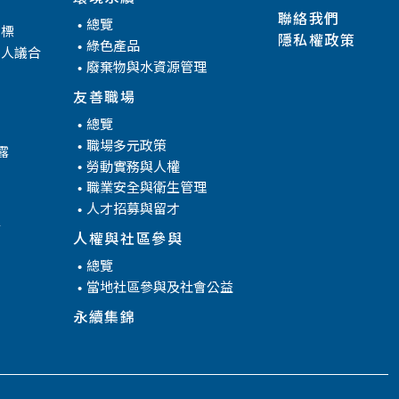
聯絡我們
總覽
目標
隱私權政策
綠色產品
係人議合
廢棄物與水資源管理
友善職場
總覽
職場多元政策
露
勞動實務與人權
職業安全與衛生管理
人才招募與留才
腐
人權與社區參與
總覽
當地社區參與及社會公益
永續集錦