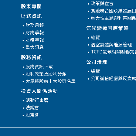
政策與宣言
股東專欄
實踐聯合國永續發展
財務資訊
重大性主題與利害關
財務月報
氣候變遷因應策略
財務季報
管
總覽
財務年報
溫室氣體與能源管理
重大訊息
TCFD氣候相關財務揭
股務資訊
公司治理
股務資訊下載
總覽
股利政策及股利分派
公司誠信經營與反貪
大眾控股前十大股東名單
投資人關係活動
活動行事曆
法說會
股東會