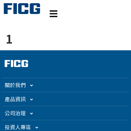
1
關於我們
集團介紹
產品資訊
企業大世紀
光通訊
公司治理
創辦人理念
精密電子
組織架構／經營團隊
投資人專區