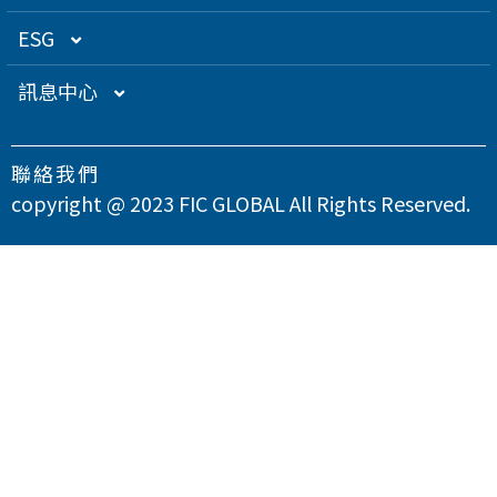
關係企業
衛星應用
董監事名單
營運概況
ESG
得獎肯定
航海電子
功能性委員會
營運目標
總覽
訊息中心
急難救助
內部稽核
投資人服務
永續經營管理
下載專區
聯絡我們
智慧移動
公司規章
股東專欄
總覽
氣候變遷因應策略
最新消息
copyright @ 2023 FIC GLOBAL All Rights Reserved.
智慧城市
公司治理章程
財務資訊
永續管理組織架構
溫室氣體與能源管理
公司治理
問卷調查
智慧顯示
設置公司治理主管
財務月報
股務資訊
政策與宣言
TCFD氣候相關財務揭露
總覽
供應商永續管理
聯絡我們
漏洞掃描
資訊安全
財務季報
股務資訊下載
投資人關係活動
實踐聯合國永續發展目標
公司誠信經營與反貪腐
總覽
環境永續
隱私權政策
運作情形
財務年報
股利政策及股利分派
活動行事曆
重大性主題與利害關係人議合
總覽
友善職場
重大訊息
大眾控股前十大股東名單
股東會
綠色產品
總覽
人權與社區參與