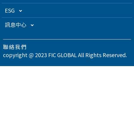
關係企業
衛星應用
董監事名單
營運概況
ESG
得獎肯定
航海電子
功能性委員會
營運目標
總覽
訊息中心
急難救助
內部稽核
投資人服務
永續經營管理
下載專區
聯絡我們
智慧移動
公司規章
股東專欄
總覽
氣候變遷因應策略
最新消息
copyright @ 2023 FIC GLOBAL All Rights Reserved.
智慧城市
公司治理章程
財務資訊
永續管理組織架構
溫室氣體與能源管理
公司治理
問卷調查
智慧顯示
設置公司治理主管
財務月報
股務資訊
政策與宣言
TCFD氣候相關財務揭露
總覽
供應商永續管理
聯絡我們
漏洞掃描
資訊安全
財務季報
股務資訊下載
投資人關係活動
實踐聯合國永續發展目標
公司誠信經營與反貪腐
總覽
環境永續
隱私權政策
運作情形
財務年報
股利政策及股利分派
活動行事曆
重大性主題與利害關係人議合
總覽
友善職場
重大訊息
大眾控股前十大股東名單
股東會
綠色產品
總覽
人權與社區參與