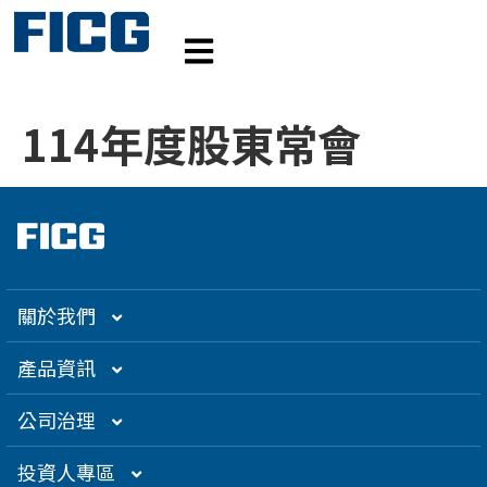
114年度股東常會
關於我們
集團介紹
產品資訊
企業大世紀
光通訊
公司治理
創辦人理念
精密電子
組織架構／經營團隊
投資人專區