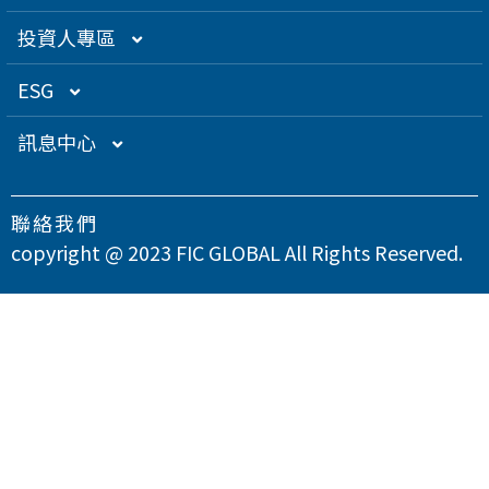
創辦人理念
精密電子
組織架構／經營團隊
投資人專區
關係企業
衛星應用
董監事名單
營運概況
ESG
得獎肯定
航海電子
功能性委員會
營運目標
總覽
訊息中心
急難救助
內部稽核
投資人服務
永續經營管理
下載專區
聯絡我們
智慧移動
公司規章
股東專欄
總覽
氣候變遷因應策略
最新消息
copyright @ 2023 FIC GLOBAL All Rights Reserved.
智慧城市
公司治理章程
財務資訊
永續管理組織架構
溫室氣體與能源管理
公司治理
問卷調查
智慧顯示
設置公司治理主管
財務月報
股務資訊
政策與宣言
TCFD氣候相關財務揭露
總覽
供應商永續管理
聯絡我們
漏洞掃描
資訊安全
財務季報
股務資訊下載
投資人關係活動
實踐聯合國永續發展目標
公司誠信經營與反貪腐
總覽
環境永續
隱私權政策
運作情形
財務年報
股利政策及股利分派
活動行事曆
重大性主題與利害關係人議合
總覽
友善職場