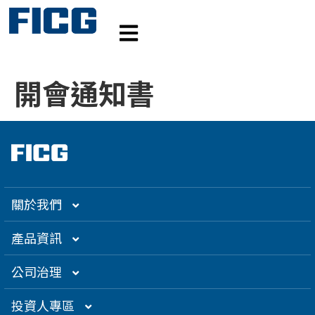
開會通知書
關於我們
集團介紹
產品資訊
企業大世紀
光通訊
公司治理
創辦人理念
精密電子
組織架構／經營團隊
投資人專區