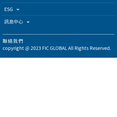
關係企業
衛星應用
董監事名單
營運概況
ESG
得獎肯定
航海電子
功能性委員會
營運目標
總覽
訊息中心
急難救助
內部稽核
投資人服務
永續經營管理
下載專區
聯絡我們
智慧移動
公司規章
股東專欄
總覽
氣候變遷因應策略
最新消息
copyright @ 2023 FIC GLOBAL All Rights Reserved.
智慧城市
公司治理章程
財務資訊
永續管理組織架構
溫室氣體與能源管理
公司治理
問卷調查
智慧顯示
設置公司治理主管
財務月報
股務資訊
政策與宣言
TCFD氣候相關財務揭露
總覽
供應商永續管理
聯絡我們
漏洞掃描
資訊安全
財務季報
股務資訊下載
投資人關係活動
實踐聯合國永續發展目標
公司誠信經營與反貪腐
總覽
環境永續
隱私權政策
運作情形
財務年報
股利政策及股利分派
活動行事曆
重大性主題與利害關係人議合
總覽
友善職場
重大訊息
大眾控股前十大股東名單
股東會
綠色產品
總覽
人權與社區參與