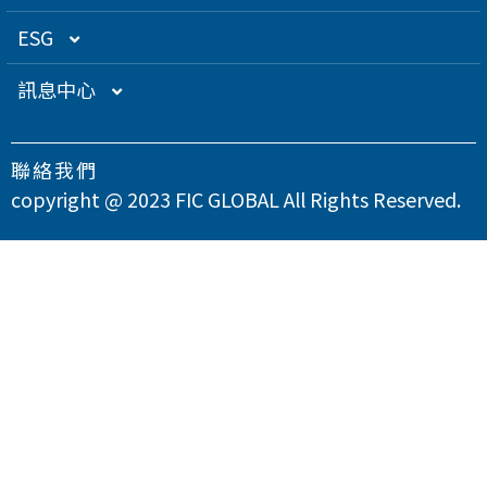
關係企業
衛星應用
董監事名單
營運概況
ESG
得獎肯定
航海電子
功能性委員會
營運目標
總覽
訊息中心
急難救助
內部稽核
投資人服務
永續經營管理
下載專區
聯絡我們
智慧移動
公司規章
股東專欄
總覽
氣候變遷因應策略
最新消息
copyright @ 2023 FIC GLOBAL All Rights Reserved.
智慧城市
公司治理章程
財務資訊
永續管理組織架構
溫室氣體與能源管理
公司治理
問卷調查
智慧顯示
設置公司治理主管
財務月報
股務資訊
政策與宣言
TCFD氣候相關財務揭露
總覽
供應商永續管理
聯絡我們
漏洞掃描
資訊安全
財務季報
股務資訊下載
投資人關係活動
實踐聯合國永續發展目標
公司誠信經營與反貪腐
總覽
環境永續
隱私權政策
運作情形
財務年報
股利政策及股利分派
活動行事曆
重大性主題與利害關係人議合
總覽
友善職場
重大訊息
大眾控股前十大股東名單
股東會
綠色產品
總覽
人權與社區參與