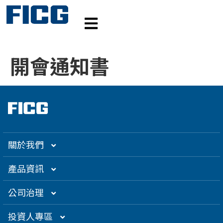
開會通知書
關於我們
集團介紹
產品資訊
企業大世紀
光通訊
公司治理
創辦人理念
精密電子
組織架構／經營團隊
投資人專區