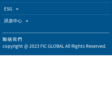
關係企業
衛星應用
董監事名單
營運概況
ESG
得獎肯定
航海電子
功能性委員會
營運目標
總覽
訊息中心
急難救助
內部稽核
投資人服務
永續經營管理
下載專區
聯絡我們
智慧移動
公司規章
股東專欄
總覽
氣候變遷因應策略
最新消息
copyright @ 2023 FIC GLOBAL All Rights Reserved.
智慧城市
公司治理章程
財務資訊
永續管理組織架構
溫室氣體與能源管理
公司治理
問卷調查
智慧顯示
設置公司治理主管
財務月報
股務資訊
政策與宣言
TCFD氣候相關財務揭露
總覽
供應商永續管理
聯絡我們
漏洞掃描
資訊安全
財務季報
股務資訊下載
投資人關係活動
實踐聯合國永續發展目標
公司誠信經營與反貪腐
總覽
環境永續
隱私權政策
運作情形
財務年報
股利政策及股利分派
活動行事曆
重大性主題與利害關係人議合
總覽
友善職場
重大訊息
大眾控股前十大股東名單
股東會
綠色產品
總覽
人權與社區參與