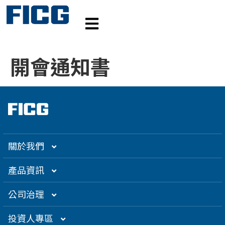
開會通知書
關於我們
集團介紹
產品資訊
企業大世紀
光通訊
公司治理
創辦人理念
精密電子
組織架構／經營團隊
投資人專區