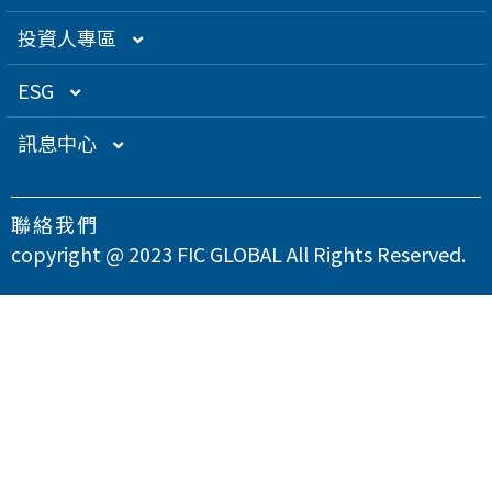
創辦人理念
精密電子
組織架構／經營團隊
投資人專區
關係企業
衛星應用
董監事名單
營運概況
ESG
得獎肯定
航海電子
功能性委員會
營運目標
總覽
訊息中心
急難救助
內部稽核
投資人服務
永續經營管理
下載專區
聯絡我們
智慧移動
公司規章
股東專欄
總覽
氣候變遷因應策略
最新消息
copyright @ 2023 FIC GLOBAL All Rights Reserved.
智慧城市
公司治理章程
財務資訊
永續管理組織架構
溫室氣體與能源管理
公司治理
問卷調查
智慧顯示
設置公司治理主管
財務月報
股務資訊
政策與宣言
TCFD氣候相關財務揭露
總覽
供應商永續管理
聯絡我們
漏洞掃描
資訊安全
財務季報
股務資訊下載
投資人關係活動
實踐聯合國永續發展目標
公司誠信經營與反貪腐
總覽
環境永續
隱私權政策
運作情形
財務年報
股利政策及股利分派
活動行事曆
重大性主題與利害關係人議合
總覽
友善職場