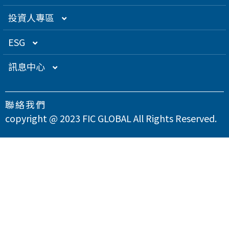
創辦人理念
精密電子
組織架構／經營團隊
投資人專區
關係企業
衛星應用
董監事名單
營運概況
ESG
得獎肯定
航海電子
功能性委員會
營運目標
總覽
訊息中心
急難救助
內部稽核
投資人服務
永續經營管理
下載專區
聯絡我們
智慧移動
公司規章
股東專欄
總覽
氣候變遷因應策略
最新消息
copyright @ 2023 FIC GLOBAL All Rights Reserved.
智慧城市
公司治理章程
財務資訊
永續管理組織架構
溫室氣體與能源管理
公司治理
問卷調查
智慧顯示
設置公司治理主管
財務月報
股務資訊
政策與宣言
TCFD氣候相關財務揭露
總覽
供應商永續管理
聯絡我們
漏洞掃描
資訊安全
財務季報
股務資訊下載
投資人關係活動
實踐聯合國永續發展目標
公司誠信經營與反貪腐
總覽
環境永續
隱私權政策
運作情形
財務年報
股利政策及股利分派
活動行事曆
重大性主題與利害關係人議合
總覽
友善職場