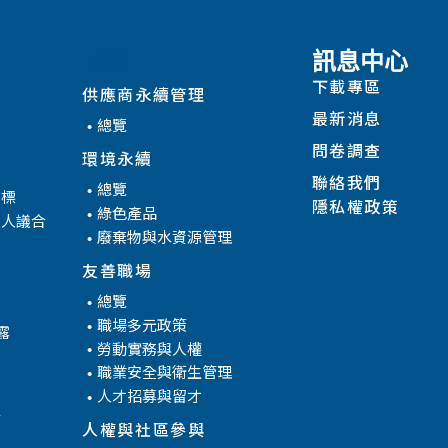
ESG
訊息中心
下載專區
供應商永續管理
最新消息
總覽
問卷調查
環境永續
聯絡我們
總覽
目標
隱私權政策
綠色產品
係人議合
廢棄物與水資源管理
友善職場
總覽
職場多元政策
露
勞動實務與人權
職業安全與衛生管理
人才招募與留才
腐
人權與社區參與