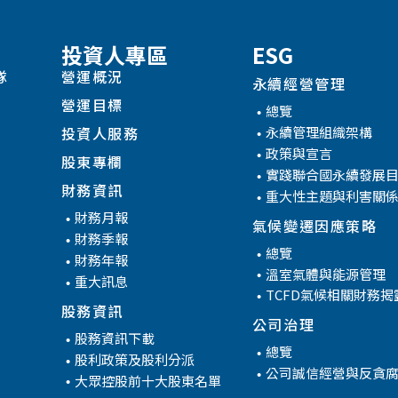
投資人專區
ESG
隊
營運概況
永續經營管理
營運目標
總覽
永續管理組織架構
投資人服務
政策與宣言
股東專欄
實踐聯合國永續發展
財務資訊
重大性主題與利害關
財務月報
氣候變遷因應策略
財務季報
管
總覽
財務年報
溫室氣體與能源管理
重大訊息
TCFD氣候相關財務揭
股務資訊
公司治理
股務資訊下載
總覽
股利政策及股利分派
公司誠信經營與反貪
大眾控股前十大股東名單