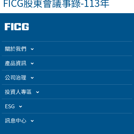
FICG股東會議事錄-113年
關於我們
集團介紹
產品資訊
企業大世紀
光通訊
公司治理
創辦人理念
精密電子
組織架構／經營團隊
投資人專區
關係企業
衛星應用
董監事名單
營運概況
ESG
得獎肯定
航海電子
功能性委員會
營運目標
總覽
訊息中心