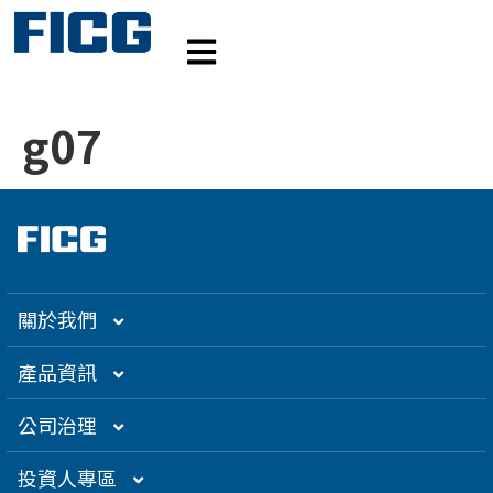
g07
關於我們
集團介紹
產品資訊
企業大世紀
光通訊
公司治理
創辦人理念
精密電子
組織架構／經營團隊
投資人專區