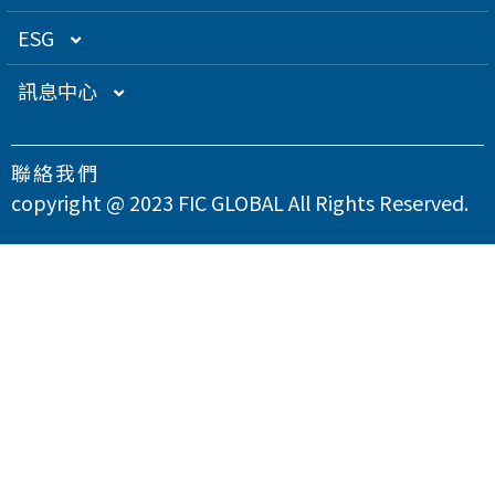
關係企業
衛星應用
董監事名單
營運概況
ESG
得獎肯定
航海電子
功能性委員會
營運目標
總覽
訊息中心
急難救助
內部稽核
投資人服務
永續經營管理
下載專區
聯絡我們
智慧移動
公司規章
股東專欄
總覽
氣候變遷因應策略
最新消息
copyright @ 2023 FIC GLOBAL All Rights Reserved.
智慧城市
公司治理章程
財務資訊
永續管理組織架構
溫室氣體與能源管理
公司治理
問卷調查
智慧顯示
設置公司治理主管
財務月報
股務資訊
政策與宣言
TCFD氣候相關財務揭露
總覽
供應商永續管理
聯絡我們
漏洞掃描
資訊安全
財務季報
股務資訊下載
投資人關係活動
實踐聯合國永續發展目標
公司誠信經營與反貪腐
總覽
環境永續
隱私權政策
運作情形
財務年報
股利政策及股利分派
活動行事曆
重大性主題與利害關係人議合
總覽
友善職場
重大訊息
大眾控股前十大股東名單
股東會
綠色產品
總覽
人權與社區參與