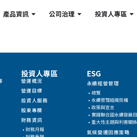
產品資訊
公司治理
投資人專區
投資人專區
ESG
隊
營運概況
永續經營管理
營運目標
總覽
永續管理組織架構
投資人服務
政策與宣言
股東專欄
實踐聯合國永續發展
財務資訊
重大性主題與利害關
財務月報
氣候變遷因應策略
財務季報