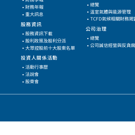
管
總覽
財務年報
溫室氣體與能源管理
重大訊息
TCFD氣候相關財務揭
股務資訊
公司治理
股務資訊下載
總覽
股利政策及股利分派
公司誠信經營與反貪
大眾控股前十大股東名單
投資人關係活動
活動行事曆
法說會
股東會