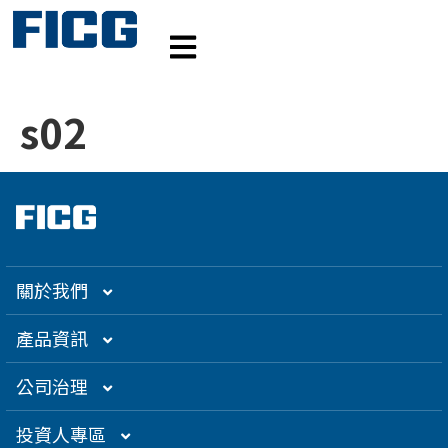
s02
關於我們
集團介紹
產品資訊
企業大世紀
光通訊
公司治理
創辦人理念
精密電子
組織架構／經營團隊
投資人專區