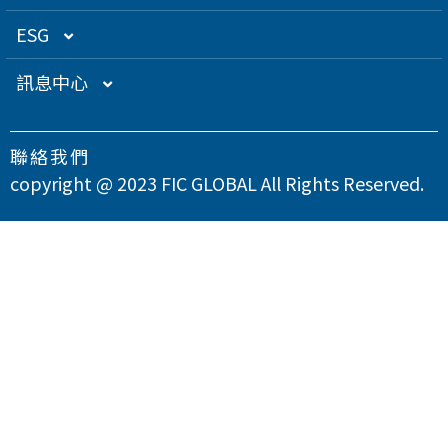
關係企業
衛星應用
董監事名單
營運概況
ESG
得獎肯定
航海電子
功能性委員會
營運目標
總覽
訊息中心
急難救助
內部稽核
投資人服務
永續經營管理
下載專區
聯絡我們
智慧移動
公司規章
股東專欄
總覽
氣候變遷因應策略
最新消息
copyright @ 2023 FIC GLOBAL All Rights Reserved.
智慧城市
公司治理章程
財務資訊
永續管理組織架構
溫室氣體與能源管理
公司治理
問卷調查
智慧顯示
設置公司治理主管
財務月報
股務資訊
政策與宣言
TCFD氣候相關財務揭露
總覽
供應商永續管理
聯絡我們
漏洞掃描
資訊安全
財務季報
股務資訊下載
投資人關係活動
實踐聯合國永續發展目標
公司誠信經營與反貪腐
總覽
環境永續
隱私權政策
運作情形
財務年報
股利政策及股利分派
活動行事曆
重大性主題與利害關係人議合
總覽
友善職場
重大訊息
大眾控股前十大股東名單
股東會
綠色產品
總覽
人權與社區參與