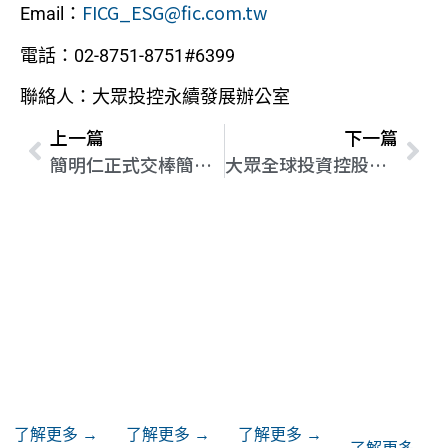
FICG_ESG@fic.com.tw
Email：
電話：02-8751-8751#6399
聯絡人：大眾投控永續發展辦公室
上一篇
下一篇
簡明仁正式交棒簡民智擔任大眾控董事長
大眾全球投資控股公司 恭喜榮獲 ISO 27001：2013 正式證書
投資人專
關於我們
公司治理
ESG
區
了解更多 →
了解更多 →
了解更多 →