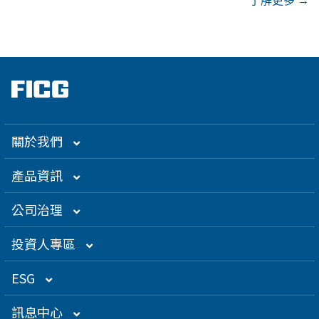
了解更多 →
關於我們
集團介紹
產品資訊
企業大世紀
光通訊
公司治理
創辦人理念
精密電子
組織架構／經營團隊
投資人專區
關係企業
衛星應用
董監事名單
營運概況
ESG
得獎肯定
航海電子
功能性委員會
營運目標
總覽
訊息中心